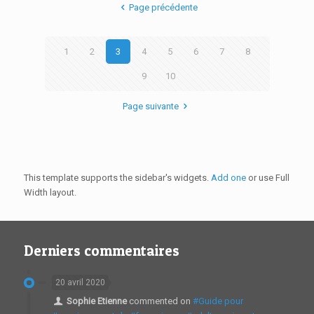
Page précédente
1
2
3
4
5
6
7
8
9
10
Page suivante
This template supports the sidebar's widgets.
Add one
or use Full
Width layout.
Derniers commentaires
20 avril 2020
Sophie Etienne
commented on
#Guide pour