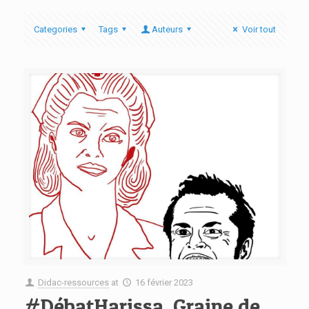
Categories
Tags
Auteurs
Voir tout
Didac-ressources
at
16 février 2023
#DébatHarissa, Graine de