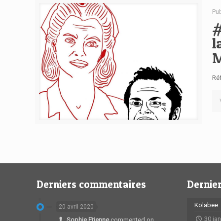
Pu
#
l
M
Réf
Derniers commentaires
Dernier
Kolabee
20 avril 2020
30 ja
Sophie Etienne
commented on