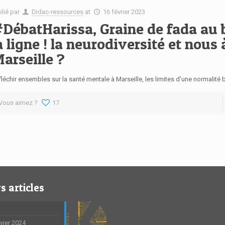
blié par
Didac-ressources
at
16 février 2023
DébatHarissa, Graine de fada au 
a ligne ! la neurodiversité et nous 
arseille ?
léchir ensembles sur la santé mentale à Marseille, les limites d'une normalité bi
Vous aimez ?
17
s articles
nvier 2024