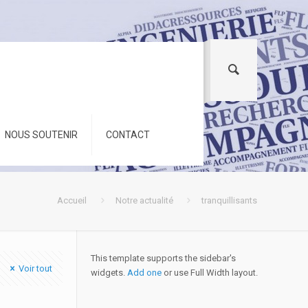
NOUS SOUTENIR
CONTACT
Accueil
Notre actualité
tranquillisants
This template supports the sidebar's
Voir tout
widgets.
Add one
or use Full Width layout.