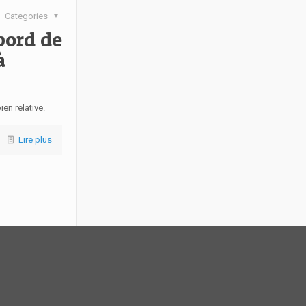
Categories
bord de
à
en relative.
Lire plus