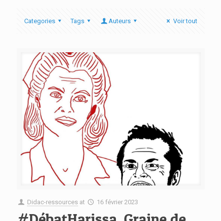
Categories
Tags
Auteurs
Voir tout
Didac-ressources
at
16 février 2023
#DébatHarissa, Graine de