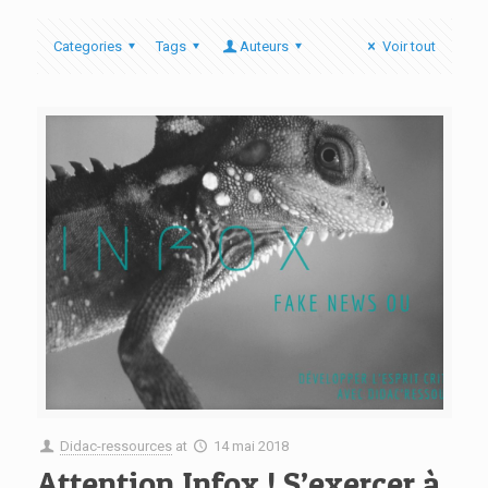
Categories
Tags
Auteurs
Voir tout
Didac-ressources
at
14 mai 2018
Attention Infox ! S’exercer à