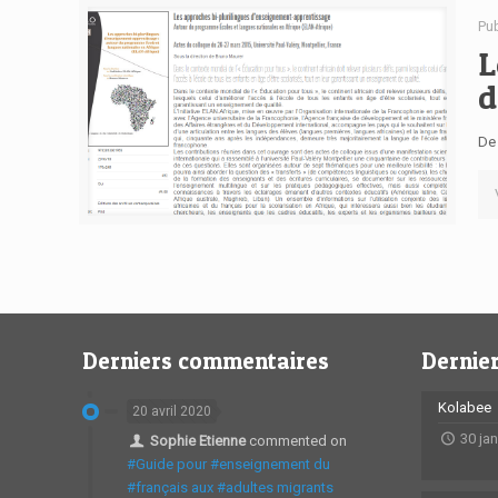
Pu
L
d
De 
Derniers commentaires
Dernier
Kolabee
20 avril 2020
30 ja
Sophie Etienne
commented on
#Guide pour #enseignement du
#français aux #adultes migrants