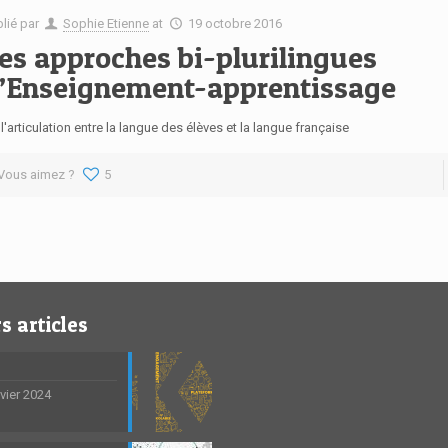
blié par
Sophie Etienne
at
19 octobre 2016
es approches bi-plurilingues
’Enseignement-apprentissage
l'articulation entre la langue des élèves et la langue française
Vous aimez ?
5
s articles
nvier 2024