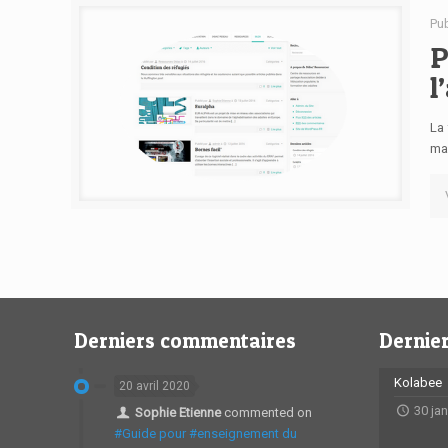
Pu
P
l
La 
mai
Derniers commentaires
Dernier
Kolabee
20 avril 2020
30 ja
Sophie Etienne
commented on
#Guide pour #enseignement du