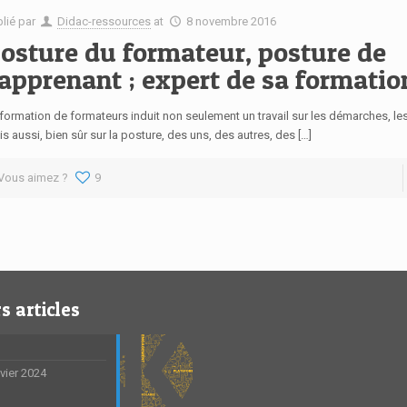
blié par
Didac-ressources
at
8 novembre 2016
osture du formateur, posture de
’apprenant ; expert de sa formatio
formation de formateurs induit non seulement un travail sur les démarches, le
s aussi, bien sûr sur la posture, des uns, des autres, des […]
Vous aimez ?
9
s articles
nvier 2024