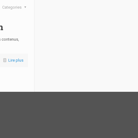
Categories
n
s contenus,
Lire plus