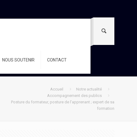
NOUS SOUTENIR
CONTACT
Accueil
Notre actualité
Accompagnement des publics
Posture du formateur, posture de l’apprenant ; expert de sa
formation