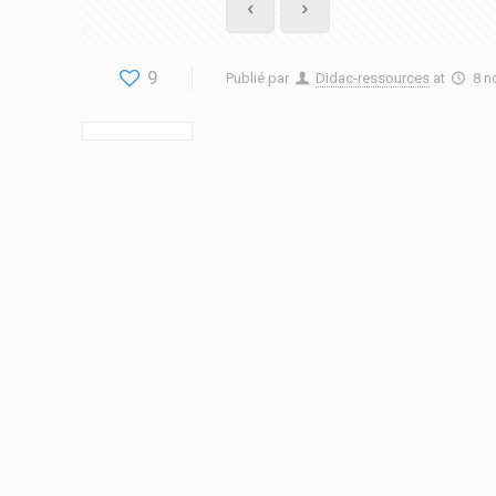
9
Publié par
Didac-ressources
at
8 n