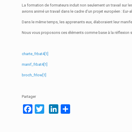
La formation de formateurs induit non seulement un travail sur le
avions animé un travail dans le cadre d’un projet européen : Eur-
Dans le même temps, les apprenants eux, élaboraient leur manif
Nous vous proposons ces éléments comme base à la réflexion su
charte_frbat4[1]
manif_frbat4[1]
broch_frlow[1]
Partager
Facebook
Twitter
LinkedIn
Partager