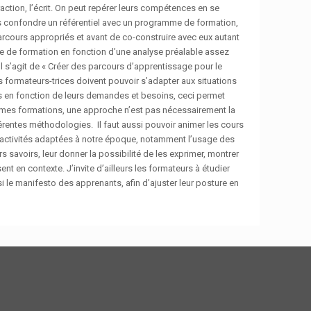
eraction, l’écrit. On peut repérer leurs compétences en se
s confondre un référentiel avec un programme de formation,
rcours appropriés et avant de co-construire avec eux autant
dre de formation en fonction d’une analyse préalable assez
Il s’agit de « Créer des parcours d’apprentissage pour le
es formateurs-trices doivent pouvoir s’adapter aux situations
es en fonction de leurs demandes et besoins, ceci permet
ns mes formations, une approche n’est pas nécessairement la
férentes méthodologies. Il faut aussi pouvoir animer les cours
s activités adaptées à notre époque, notamment l’usage des
s savoirs, leur donner la possibilité de les exprimer, montrer
t en contexte. J’invite d’ailleurs les formateurs à étudier
i le manifesto des apprenants, afin d’ajuster leur posture en