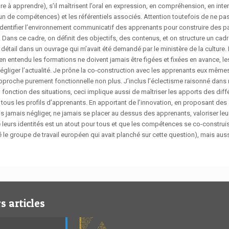
ndre à apprendre), s’il maîtrisent l’oral en expression, en compréhension, en int
 de compétences) et les référentiels associés. Attention toutefois de ne pa
identifier l’environnement communicatif des apprenants pour construire des pa
 Dans ce cadre, on définit des objectifs, des contenus, et on structure un ca
détail dans un ouvrage qui m’avait été demandé par le ministère de la culture. 
ien entendu les formations ne doivent jamais être figées et fixées en avance, l
 négliger l’actualité. Je prône la co-construction avec les apprenants eux mêm
ne approche purement fonctionnelle non plus. J’inclus l’éclectisme raisonné da
n fonction des situations, ceci implique aussi de maîtriser les apports des dif
 tous les profils d’apprenants. En apportant de l’innovation, en proposant de
ais jamais négliger, ne jamais se placer au dessus des apprenants, valoriser leur
leurs identités est un atout pour tous et que les compétences se co-construisen
 le groupe de travail européen qui avait planché sur cette question), mais auss
s articles