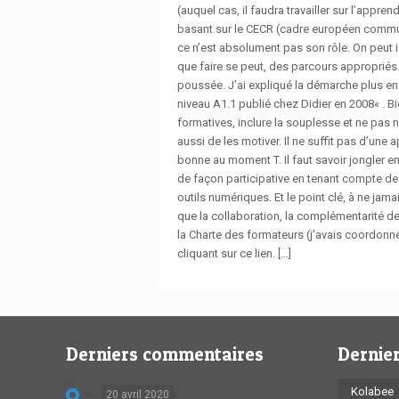
(auquel cas, il faudra travailler sur l’appre
basant sur le CECR (cadre européen commun
ce n’est absolument pas son rôle. On peut 
que faire se peut, des parcours appropriés.
poussée. J’ai expliqué la démarche plus en 
niveau A1.1 publié chez Didier en 2008« . B
formatives, inclure la souplesse et ne pas
aussi de les motiver. Il ne suffit pas d’u
bonne au moment T. Il faut savoir jongler e
de façon participative en tenant compte de
outils numériques. Et le point clé, à ne jam
que la collaboration, la complémentarité de 
la Charte des formateurs (j’avais coordonné
cliquant sur ce lien. […]
Derniers commentaires
Dernier
Kolabee
20 avril 2020