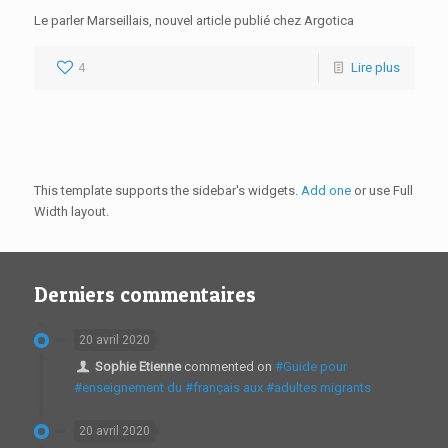
Le parler Marseillais, nouvel article publié chez Argotica
4
Lire plus
This template supports the sidebar's widgets.
Add one
or use Full
Width layout.
Derniers commentaires
20 avril 2020
Sophie Etienne
commented on
#Guide pour
#enseignement du #français aux #adultes migrants
20 avril 2020