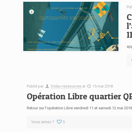
Pu
C
l
1
app
Publié par
Didac-ressources
at
15 mai 2018
Opération Libre quartier 
Retour sur l'opération Libre vendredi 11 et samedi 12 mai 201
Vous aimez ?
3