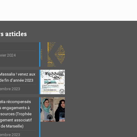
s articles
nvier 2024
Massalia ! venez aux
 de fin d’année 2023
embre 2023
Celia récompensés
rs engagements à
ssources (Trophée
agement associatif
e de Marseille)
embre 2023