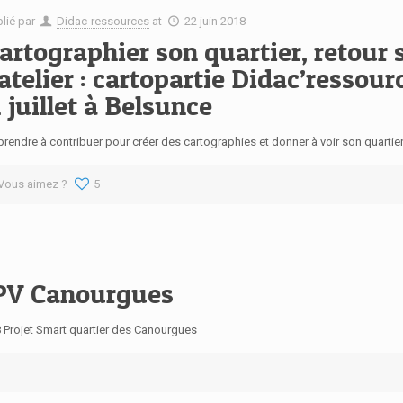
blié par
Didac-ressources
at
22 juin 2018
artographier son quartier, retour 
’atelier : cartopartie Didac’ressou
1 juillet à Belsunce
rendre à contribuer pour créer des cartographies et donner à voir son quartie
Vous aimez ?
5
QPV Canourgues
8 Projet Smart quartier des Canourgues