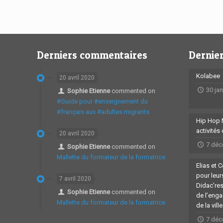
Derniers commentaires
Dernier
Kolabee
20 avril 2020
30 ja
Sophie Etienne
commented on
#Guide pour #enseignement du
#français aux #adultes migrants
Hip Hop 
activités
20 avril 2020
7 déc
Sophie Etienne
commented on
Mallette du formateur de la formatrice
Elias et 
pour leu
7 avril 2020
Didac’re
Sophie Etienne
commented on
de l’eng
Mallette du formateur de la formatrice
de la vill
7 déc