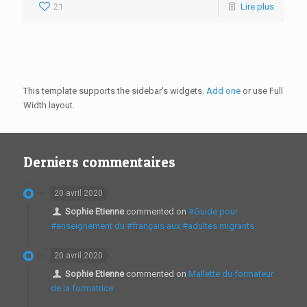
21
Lire plus
This template supports the sidebar's widgets.
Add one
or use Full
Width layout.
Derniers commentaires
20 avril 2020
Sophie Etienne
commented on
#Guide pour
#enseignement du #français aux #adultes migrants
20 avril 2020
Sophie Etienne
commented on
Mallette du formateur
de la formatrice