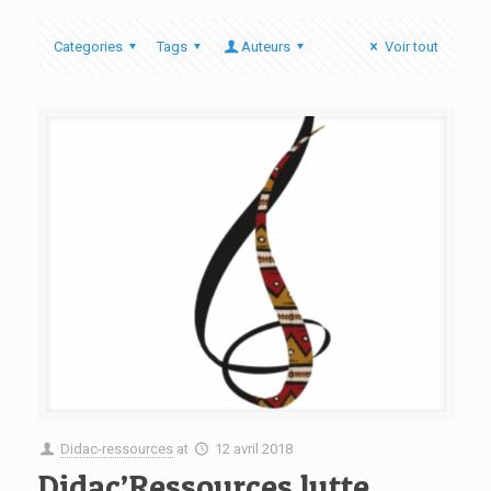
Categories
Tags
Auteurs
Voir tout
Didac-ressources
at
12 avril 2018
Didac’Ressources lutte