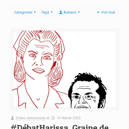
Categories
Tags
Auteurs
Voir tout
Didac-ressources
at
16 février 2023
#DébatHarissa, Graine de