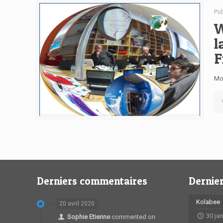
Pu
W
l
F
Mo
Derniers commentaires
Dernier
Kolabee
20 avril 2020
30 ja
Sophie Etienne
commented on