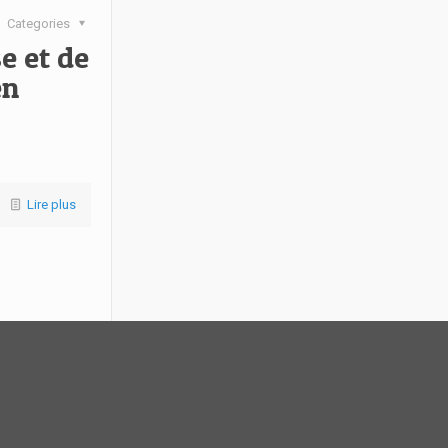
Categories
e et de
en
Lire plus