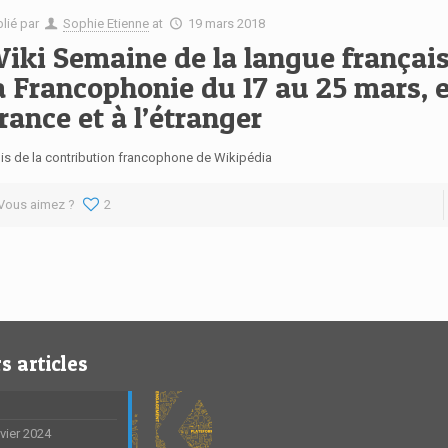
blié par
Sophie Etienne
at
19 mars 2018
iki Semaine de la langue français
a Francophonie du 17 au 25 mars, 
rance et à l’étranger
is de la contribution francophone de Wikipédia
Vous aimez ?
2
s articles
nvier 2024