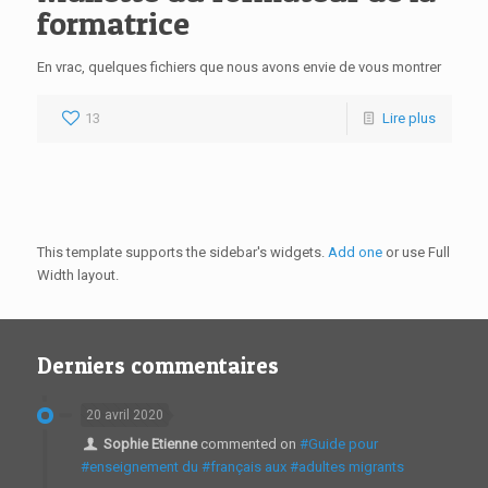
formatrice
En vrac, quelques fichiers que nous avons envie de vous montrer
13
Lire plus
This template supports the sidebar's widgets.
Add one
or use Full
Width layout.
Derniers commentaires
20 avril 2020
Sophie Etienne
commented on
#Guide pour
#enseignement du #français aux #adultes migrants