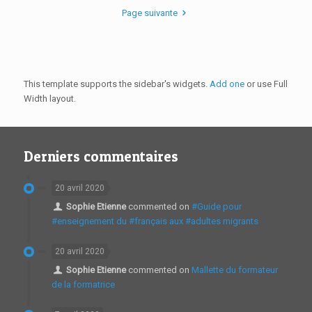
Page suivante
This template supports the sidebar's widgets.
Add one
or use Full
Width layout.
Derniers commentaires
20 avril 2020
Sophie Etienne
commented on
#Guide pour
#enseignement du #français aux #adultes migrants
20 avril 2020
Sophie Etienne
commented on
Mallette du formateur
de la formatrice