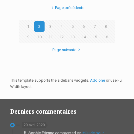
Page précédente
1
2
3
4
5
6
7
8
9
10
11
12
13
14
15
16
Page suivante
This template supports the sidebar's widgets.
Add one
or use Full
Width layout.
Derniers commentaires
20 avril 2020
Sophie Etienne
commented on
#Guide pour