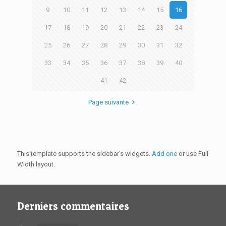
9
10
11
12
13
14
15
16
17
18
19
20
21
22
23
24
25
26
27
28
29
30
31
32
33
34
35
36
37
38
39
40
41
42
Page suivante
This template supports the sidebar's widgets.
Add one
or use Full
Width layout.
Derniers commentaires