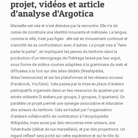
projet, vidéos et article
d’analyse d’Argotica
Marseille est née et s'est étendue par la rencontre. Elle n'a de
cesse de construire une identité mouvante et métissée. La langue,
comme la ville, n’est pas figée : elle est en mouvement continuel et
s’enrichit de sa confrontation avec d’autres. Le projet vise à "faire
parler le parler", en impliquant les jeunes du territoire dans la
production d'un témoignage de l'héritage laissé par leur argot,
sous forme de vidéos courtes adaptées à la grammaire du web et
diffusées à la fois sur des sites dédiés (Weshipédia,
didac’ressources) et sur les plateformes et les réseaux sociaux
(Facebook, YouTube). Cela passe par la mise en place d'ateliers
participatifs organisés dans un lieu ressource du quartier par un
artiste vidéaste (3 ateliers par groupe, 3 groupes, 3 quartiers). En
parallèle ce projet permet une synergie associative et éducative
des acteurs du territoire. Cela se traduit par l'organisation
d'ateliers collaboratifs de contribution à l'encyclopédie
Wikipédia, mais aussi par des rencontres inter-acteurs, une
Tchatchade (débat de rue marseillais), et par des projections. Un
regard réflexif sera porté sur cette expérience et sur le rôle du