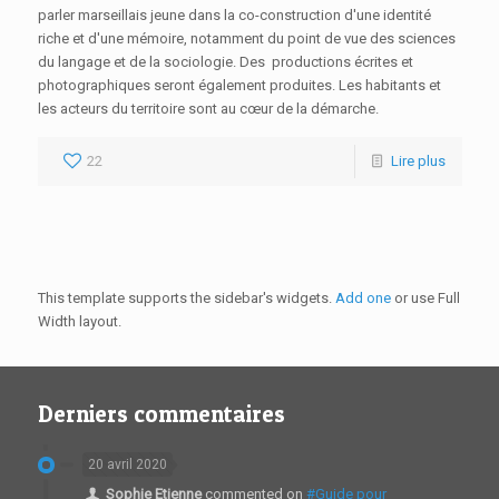
parler marseillais jeune dans la co-construction d'une identité
riche et d'une mémoire, notamment du point de vue des sciences
du langage et de la sociologie. Des productions écrites et
photographiques seront également produites. Les habitants et
les acteurs du territoire sont au cœur de la démarche.
22
Lire plus
This template supports the sidebar's widgets.
Add one
or use Full
Width layout.
Derniers commentaires
20 avril 2020
Sophie Etienne
commented on
#Guide pour