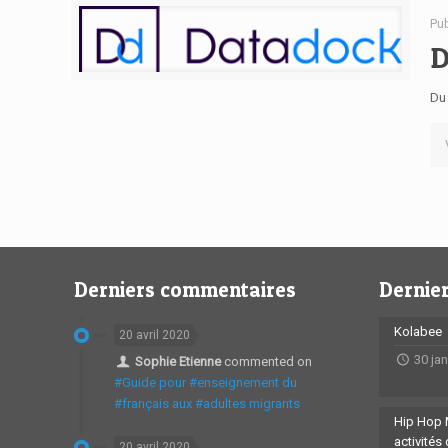
Pu
D
Du
Derniers commentaires
Dernier
Kolabee
20 avril 2020
30 ja
Sophie Etienne
commented on
#Guide pour #enseignement du
#français aux #adultes migrants
Hip Hop 
activités
20 avril 2020