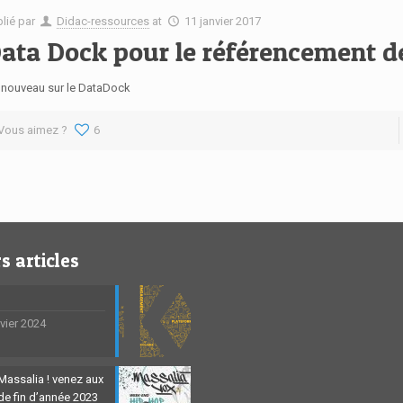
blié par
Didac-ressources
at
11 janvier 2017
ata Dock pour le référencement d
 nouveau sur le DataDock
Vous aimez ?
6
s articles
nvier 2024
Massalia ! venez aux
 de fin d’année 2023