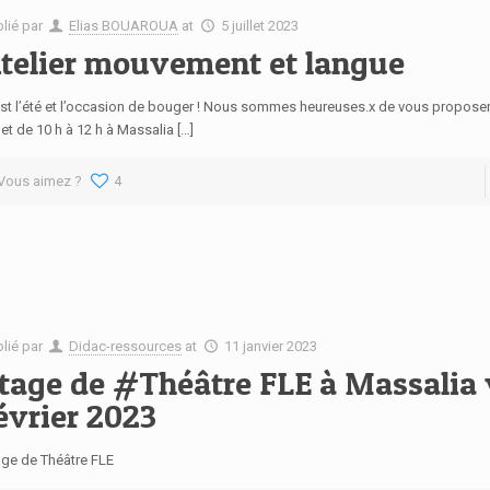
blié par
Elias BOUAROUA
at
5 juillet 2023
telier mouvement et langue
st l’été et l’occasion de bouger ! Nous sommes heureuses.x de vous proposer u
llet de 10 h à 12 h à Massalia […]
Vous aimez ?
4
blié par
Didac-ressources
at
11 janvier 2023
tage de #Théâtre FLE à Massalia
évrier 2023
age de Théâtre FLE