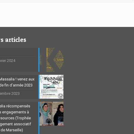
s articles
nvier 2024
Massalia ! venez aux
 de fin d’année 2023
embre 2023
Celia récompensés
rs engagements à
ssources (Trophée
agement associatif
e de Marseille)