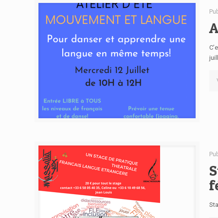
Pu
A
C’e
jui
Pu
S
f
St