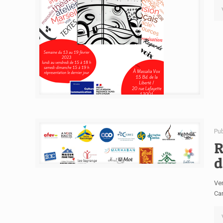
Pu
R
d
Ve
Can