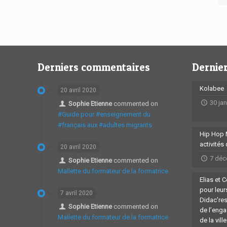
Derniers commentaires
Dernier
Kolabee
20 avril 2020
30 ja
Sophie Etienne
commented on
#Guide pour #enseignement du
#français aux #adultes migrants
Hip Hop 
activités
20 avril 2020
7 déc
Sophie Etienne
commented on
Mallette du formateur de la formatrice
Elias et 
pour leu
7 avril 2020
Didac’re
Sophie Etienne
commented on
de l’eng
Mallette du formateur de la formatrice
de la vill