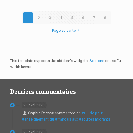
1
2
3
4
5
6
7
8
Page suivante
This template supports the sidebar's widgets.
Add one
or use Full
Width layout.
Derniers commentaires
20 avril 2020
Sophie Etienne
commented on
#Guide pour
#enseignement du #français aux #adultes migrants
20 avril 2020