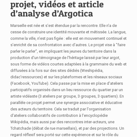
projet, vidéos et article
d’analyse d’Argotica
Marseille est née et s'est étendue par la rencontre. Elle n'a de
cesse de construire une identité mouvante et métissée. La langue,
comme la ville, n’est pas figée : elle est en mouvement continuel et
s’enrichit de sa confrontation avec d’autres. Le projet vise à "faire
parler le parler", en impliquant les jeunes du territoire dans la
production d'un témoignage de l'héritage laissé par leur argot,
sous forme de vidéos courtes adaptées à la grammaire du web et
diffusées à la fois sur des sites dédiés (Weshipédia,
didac’ressources) et sur les plateformes et les réseaux sociaux
(Facebook, YouTube). Cela passe par la mise en place d'ateliers
participatifs organisés dans un lieu ressource du quartier par un
artiste vidéaste (3 ateliers par groupe, 3 groupes, 3 quartiers). En
parallèle ce projet permet une synergie associative et éducative
des acteurs du territoire. Cela se traduit par l'organisation
d'ateliers collaboratifs de contribution à l'encyclopédie
Wikipédia, mais aussi par des rencontres inter-acteurs, une
Tchatchade (débat de rue marseillais), et par des projections. Un
regard réflexif sera porté sur cette expérience et sur le rôle du