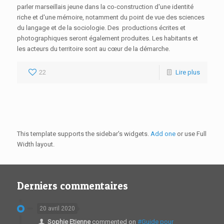
parler marseillais jeune dans la co-construction d'une identité
riche et d'une mémoire, notamment du point de vue des sciences
du langage et de la sociologie. Des productions écrites et
photographiques seront également produites. Les habitants et
les acteurs du territoire sont au cœur de la démarche.
22
Lire plus
This template supports the sidebar's widgets.
Add one
or use Full
Width layout.
Derniers commentaires
20 avril 2020
Sophie Etienne
commented on
#Guide pour