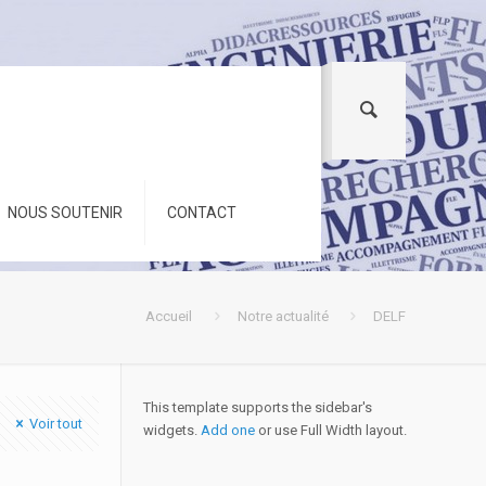
NOUS SOUTENIR
CONTACT
Accueil
Notre actualité
DELF
This template supports the sidebar's
Voir tout
widgets.
Add one
or use Full Width layout.