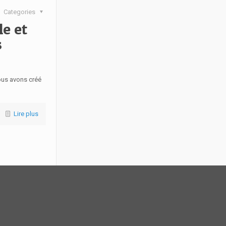
Categories
le et
s
ous avons créé
Lire plus