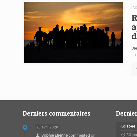
Pu
R
a
d
Bi
un 
Derniers commentaires
Dernier
Kolabee
20 avril 2020
30 ja
Sophie Etienne
commented on