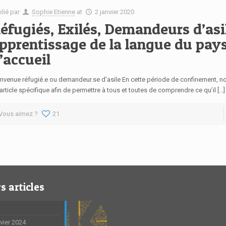
blié par
Sophie Etienne
at
2 janvier 2020
éfugiés, Exilés, Demandeurs d’asi
pprentissage de la langue du pay
’accueil
envenue réfugié.e ou demandeur.se d’asile En cette période de confinement, n
article spécifique afin de permettre à tous et toutes de comprendre ce qu’il […]
Vous aimez ?
21
s articles
nvier 2024