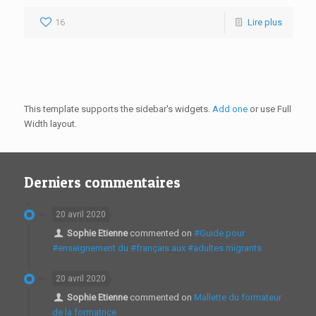
16
Lire plus
This template supports the sidebar's widgets.
Add one
or use Full
Width layout.
Derniers commentaires
20 avril 2020
Sophie Etienne
commented on
#Guide pour
#enseignement du #français aux #adultes migrants
20 avril 2020
Sophie Etienne
commented on
Mallette du formateur
de la formatrice