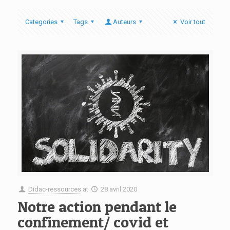
Categories
Tags
Auteurs
Voir tout
Didac-ressources
at
28 avril 2020
Notre action pendant le
confinement/ covid et