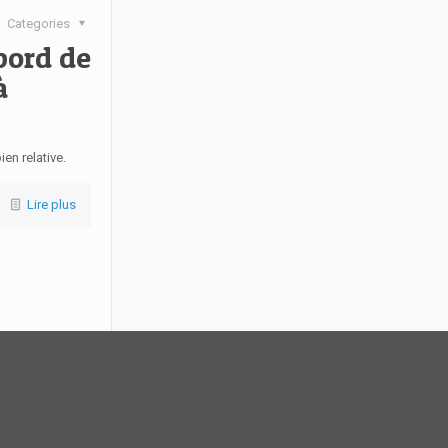
Categories
bord de
à
en relative.
Lire plus