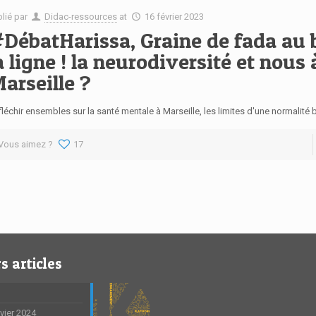
blié par
Didac-ressources
at
16 février 2023
DébatHarissa, Graine de fada au 
a ligne ! la neurodiversité et nous 
arseille ?
léchir ensembles sur la santé mentale à Marseille, les limites d'une normalité bi
Vous aimez ?
17
s articles
nvier 2024