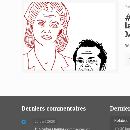
Pu
#
l
M
Réf
Derniers commentaires
Dernier
Kolabee
20 avril 2020
30 ja
Sophie Etienne
commented on