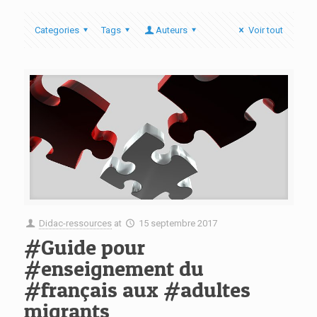
Categories
Tags
Auteurs
Voir tout
Didac-ressources
at
15 septembre 2017
#Guide pour
#enseignement du
#français aux #adultes
migrants