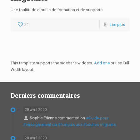
Une foultitude d'outils de formation et de supports
21
Lire plus
This template supports the sidebar's widgets.
Add one
or use Full
Width layout.
Derniers commentaires
20 avril 2020
Sophie Etienne
commented on
#Guide pour
#enseignement du #français aux #adultes migrants
20 avril 2020