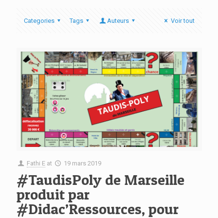
Categories
Tags
Auteurs
Voir tout
Fathi E
at
19 mars 2019
#TaudisPoly de Marseille
produit par
#Didac’Ressources, pour