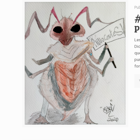
Pu
#
p
Les
Did
que
pun
for