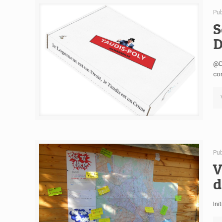
Pu
S
D
@Di
con
Pu
V
d
Ini