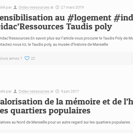
blié par
Didac-ressources
at
27 mars 2019
ensibilisation au #logement #in
idac’Ressources Taudis poly
dac’Ressources En savoir plus sur l’article vous procurer le Taudis Poly de Mar
tactez nous Ici, le Taudis poly, au musée d’histoire de Marseille
Vous aimez ?
22
blié par
Didac-ressources
at
9 juin 2017
alorisation de la mémoire et de l’h
es quartiers populaires
tiatives au Nord de Marseille pour un autre regard sur les quartiers populaires