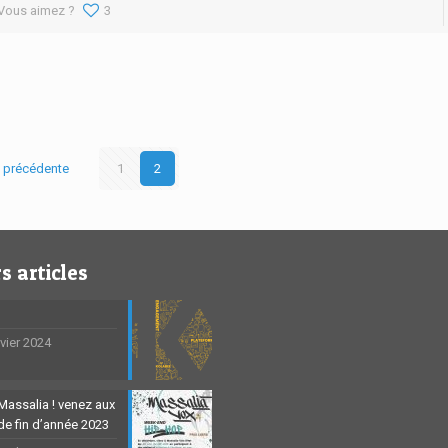
Vous aimez ?
3
 précédente
1
2
s articles
nvier 2024
Massalia ! venez aux
 de fin d’année 2023