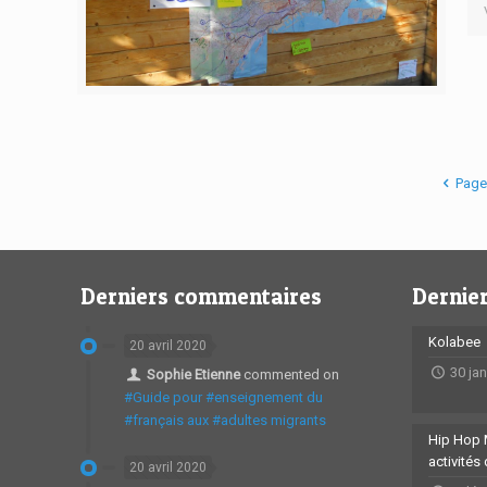
Page
Derniers commentaires
Dernier
Kolabee
20 avril 2020
30 ja
Sophie Etienne
commented on
#Guide pour #enseignement du
#français aux #adultes migrants
Hip Hop 
activités
20 avril 2020