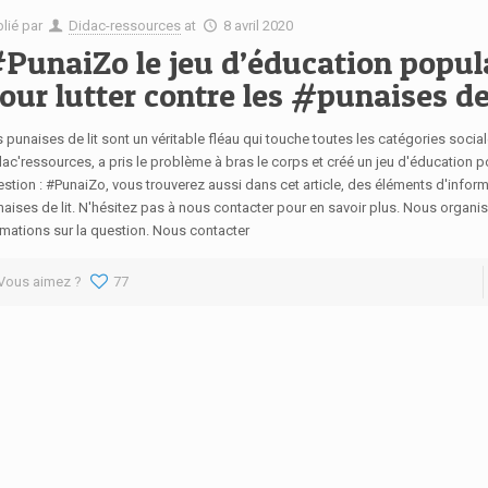
blié par
Didac-ressources
at
8 avril 2020
PunaiZo le jeu d’éducation popul
our lutter contre les #punaises de 
 punaises de lit sont un véritable fléau qui touche toutes les catégories social
ac'ressources, a pris le problème à bras le corps et créé un jeu d'éducation po
stion : #PunaiZo, vous trouverez aussi dans cet article, des éléments d'inform
aises de lit. N'hésitez pas à nous contacter pour en savoir plus. Nous organ
mations sur la question. Nous contacter
Vous aimez ?
77