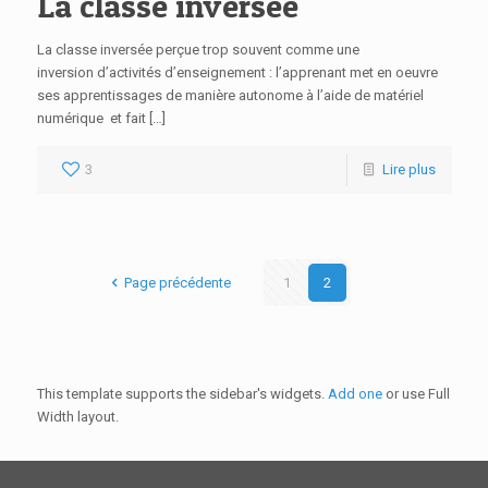
La classe inversée
La classe inversée perçue trop souvent comme une
inversion d’activités d’enseignement : l’apprenant met en oeuvre
ses apprentissages de manière autonome à l’aide de matériel
numérique et fait […]
3
Lire plus
Page précédente
1
2
This template supports the sidebar's widgets.
Add one
or use Full
Width layout.