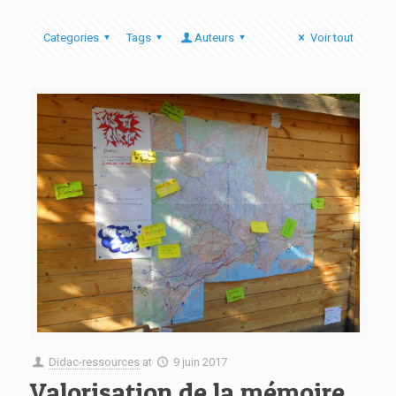
Categories
Tags
Auteurs
Voir tout
Didac-ressources
at
9 juin 2017
Valorisation de la mémoire