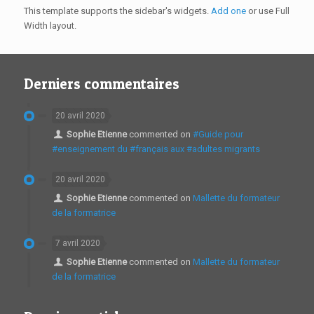
This template supports the sidebar's widgets.
Add one
or use Full
Width layout.
Derniers commentaires
20 avril 2020
Sophie Etienne
commented on
#Guide pour
#enseignement du #français aux #adultes migrants
20 avril 2020
Sophie Etienne
commented on
Mallette du formateur
de la formatrice
7 avril 2020
Sophie Etienne
commented on
Mallette du formateur
de la formatrice