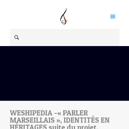
WESHIPEDIA -« PARLER
MARSEILLAIS », IDENTITÉS EN
HÉRITAGES suite du projet,