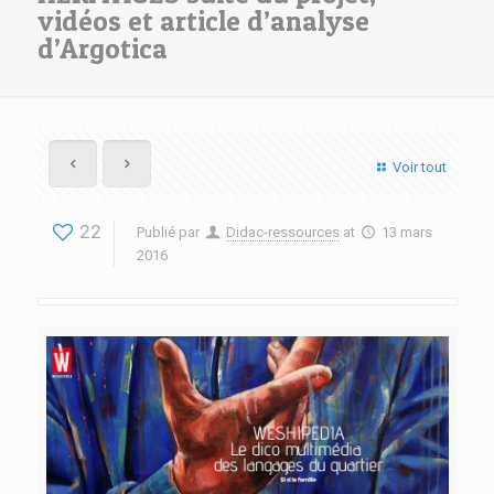
vidéos et article d’analyse
d’Argotica
Voir tout
22
Publié par
Didac-ressources
at
13 mars
2016