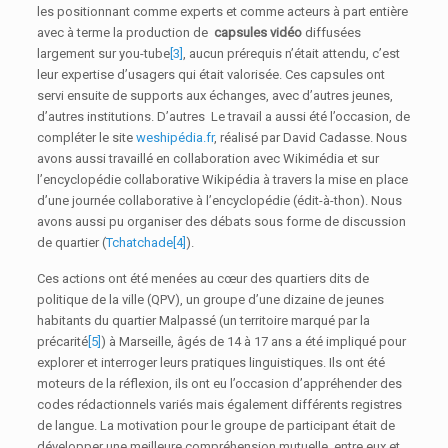
les positionnant comme experts et comme acteurs à part entière
avec à terme la production de
capsules vidéo
diffusées
largement sur you-tube
[3]
, aucun prérequis n’était attendu, c’est
leur expertise d’usagers qui était valorisée. Ces capsules ont
servi ensuite de supports aux échanges, avec d’autres jeunes,
d’autres institutions. D’autres Le travail a aussi été l’occasion, de
compléter le site
weshipédia.fr
, réalisé par David Cadasse. Nous
avons aussi travaillé en collaboration avec Wikimédia et sur
l’encyclopédie collaborative Wikipédia à travers la mise en place
d’une journée collaborative à l’encyclopédie (édit-à-thon). Nous
avons aussi pu organiser des débats sous forme de discussion
de quartier (
Tchatchade
[4]
).
Ces actions ont été menées au cœur des quartiers dits de
politique de la ville (QPV), un groupe d’une dizaine de jeunes
habitants du quartier Malpassé (un territoire marqué par la
précarité
[5]
) à Marseille, âgés de 14 à 17 ans a été impliqué pour
explorer et interroger leurs pratiques linguistiques. Ils ont été
moteurs de la réflexion, ils ont eu l’occasion d’appréhender des
codes rédactionnels variés mais également différents registres
de langue. La motivation pour le groupe de participant était de
développer une meilleure compréhension mutuelle, entre eux et