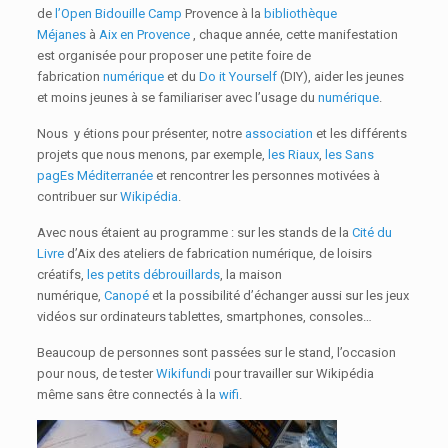
de
l’Open Bidouille Camp
Provence à la
bibliothèque
Méjanes
à
Aix en Provence
, chaque année, cette manifestation
est organisée pour proposer une petite foire de
fabrication
numérique
et du
Do it Yourself
(DIY), aider les jeunes
et moins jeunes à se familiariser avec l’usage du
numérique
.
Nous y étions pour présenter, notre
association
et les différents
projets que nous menons, par exemple,
les Riaux
,
les Sans
pagEs Méditerranée
et rencontrer les personnes motivées à
contribuer sur
Wikipédia
.
Avec nous étaient au programme : sur les stands de la
Cité du
Livre
d’Aix des ateliers de fabrication numérique, de loisirs
créatifs,
les petits débrouillards
, la maison
numérique,
Canopé
et la possibilité d’échanger aussi sur les jeux
vidéos sur ordinateurs tablettes, smartphones, consoles…
Beaucoup de personnes sont passées sur le stand, l’occasion
pour nous, de tester
Wikifundi
pour travailler sur Wikipédia
même sans être connectés à la
wifi
.