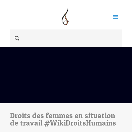
Droits des femmes en situation
de travail #WikiDroitsHumains