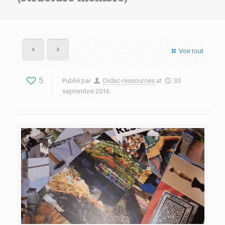
Voir tout
5
Publié par
Didac-ressources
at
30
septembre 2016